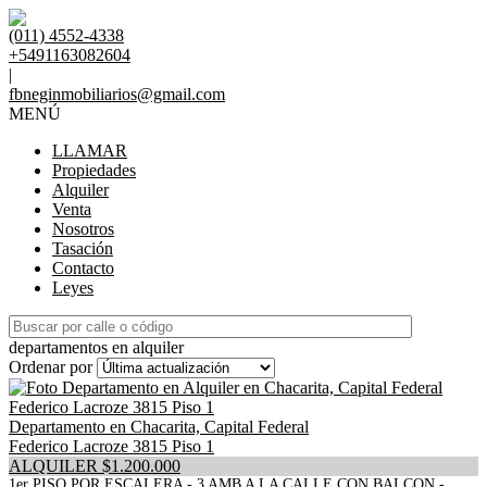
(011) 4552-4338
+5491163082604
|
fbneginmobiliarios@gmail.com
MENÚ
LLAMAR
Propiedades
Alquiler
Venta
Nosotros
Tasación
Contacto
Leyes
departamentos en alquiler
Ordenar por
Departamento en Chacarita, Capital Federal
Federico Lacroze 3815 Piso 1
ALQUILER $1.200.000
1er PISO POR ESCALERA - 3 AMB A LA CALLE CON BALCON -