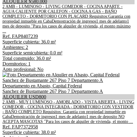
ALQUILER $580.000
2 AMB - LUMINOSO - LIVING COMEDOR - COCINA APARTE -
AGUA CALIENTE POR CALEFON - COCINA A GAS - BAÑO
COMPLETO - DORMITORIO CON PLACARD Requisitos:Garantía con
propiedad inmueble en CabaDemostración de ingresos1 mes de adelanto1
mes de deposito "Para los casos de alquiler de vivienda, el monto máximo
...
Ref. FAP8407239
Superficie cubierta: 36.0 m²
Ambientes: 2
Superficie semicubierta: 0.0 m²
Total construido: 36.0 m²
Dormitorios: 1
Apto profesional: No
Departamento en Abasto, Capital Federal
Sanchez de Bustamante 267 Piso 7 Departamento A
ALQUILER USD800
2 AMB - MUY LUMINOSO - AMOBLADO - VISTA ABIERTA - LIVING
COMEDOR - COCINA INTEGRADA - DORMITORIO CON VESTIDOR
- BAÑO COMPLETO Requisitos: Garantía con propiedad inmueble en
CabaDemostración de ingresos1 mes de adelanto1 mes de deposito NO
ACEPTA MASCOTAS "Para los casos de alquiler de vivienda, el monto ...
Ref. FAP7372958
Superficie cubierta: 38.0 m²