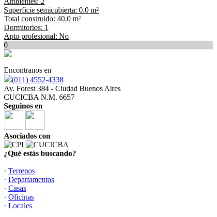
Ambientes: 2
Superficie semicubierta: 0.0 m²
Total construido: 40.0 m²
Dormitorios: 1
Apto profesional: No
0
Encontranos en
(011) 4552-4338
Av. Forest 384 - Ciudad Buenos Aires
CUCICBA N.M. 6657
Seguinos en
Asociados con
¿Qué estás buscando?
·
Terrenos
·
Departamentos
·
Casas
·
Oficinas
·
Locales