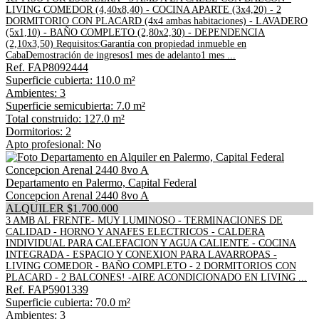
LIVING COMEDOR (4,40x8,40) - COCINA APARTE (3x4,20) - 2
DORMITORIO CON PLACARD (4x4 ambas habitaciones) - LAVADERO
(5x1,10) - BAÑO COMPLETO (2,80x2,30) - DEPENDENCIA
(2,10x3,50) Requisitos:Garantía con propiedad inmueble en
CabaDemostración de ingresos1 mes de adelanto1 mes ...
Ref. FAP8092444
Superficie cubierta: 110.0 m²
Ambientes: 3
Superficie semicubierta: 7.0 m²
Total construido: 127.0 m²
Dormitorios: 2
Apto profesional: No
Departamento en Palermo, Capital Federal
Concepcion Arenal 2440 8vo A
ALQUILER $1.700.000
3 AMB AL FRENTE- MUY LUMINOSO - TERMINACIONES DE
CALIDAD - HORNO Y ANAFES ELECTRICOS - CALDERA
INDIVIDUAL PARA CALEFACION Y AGUA CALIENTE - COCINA
INTEGRADA - ESPACIO Y CONEXION PARA LAVARROPAS -
LIVING COMEDOR - BAÑO COMPLETO - 2 DORMITORIOS CON
PLACARD - 2 BALCONES! -AIRE ACONDICIONADO EN LIVING ...
Ref. FAP5901339
Superficie cubierta: 70.0 m²
Ambientes: 3