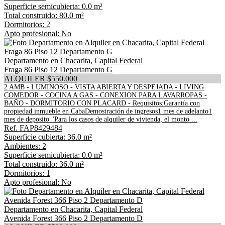
Superficie semicubierta: 0.0 m²
Total construido: 80.0 m²
Dormitorios: 2
Apto profesional: No
Departamento en Chacarita, Capital Federal
Fraga 86 Piso 12 Departamento G
ALQUILER $550.000
2 AMB - LUMINOSO - VISTA ABIERTA Y DESPEJADA - LIVING
COMEDOR - COCINA A GAS - CONEXION PARA LAVARROPAS -
BAÑO - DORMITORIO CON PLACARD - Requisitos:Garantía con
propiedad inmueble en CabaDemostración de ingresos1 mes de adelanto1
mes de deposito "Para los casos de alquiler de vivienda, el monto ...
Ref. FAP8429484
Superficie cubierta: 36.0 m²
Ambientes: 2
Superficie semicubierta: 0.0 m²
Total construido: 36.0 m²
Dormitorios: 1
Apto profesional: No
Departamento en Chacarita, Capital Federal
Avenida Forest 366 Piso 2 Departamento D